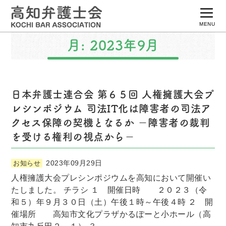
MENU
月:
2023年9月
トップページ
はじめての方へ
弁護士の仕事
日本弁護士連合会 第６５回 人権擁護大会プ
レシンポジウム 司法IT化は障害者の司法ア
相談の流れ
クセス保障の契機となるか －障害者の裁判
所属弁護士検索
を受ける権利の視点から－
弁護士会について
2023年09月29日
お知らせ
人権擁護大会プレシンポジウムを高知において開催い
たしました。 チラシ １ 開催日時 ２０２３（令
和５）年９月３０日（土）午後１時～午後４時 ２ 開
催場所 高知市文化プラザかるぽーと小ホール（高