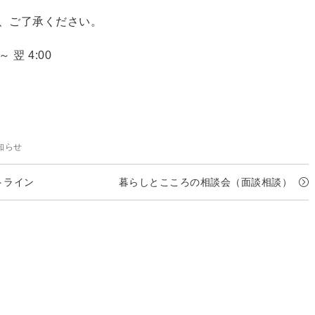
、ご了承ください。
 翌 4:00
egories
知らせ
トライン
暮らしとこころの相談会（面談相談）