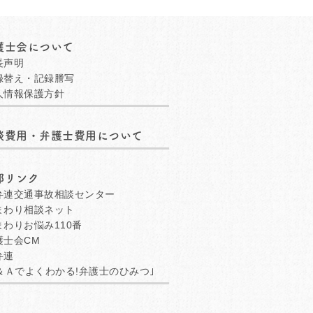
護士会について
長声明
録替え・記録謄写
人情報保護方針
談費用・弁護士費用について
部リンク
弁連交通事故相談センター
まわり相談ネット
まわりお悩み110番
護士会CM
弁連
Ａでよくわかる!弁護士のひみつ｣