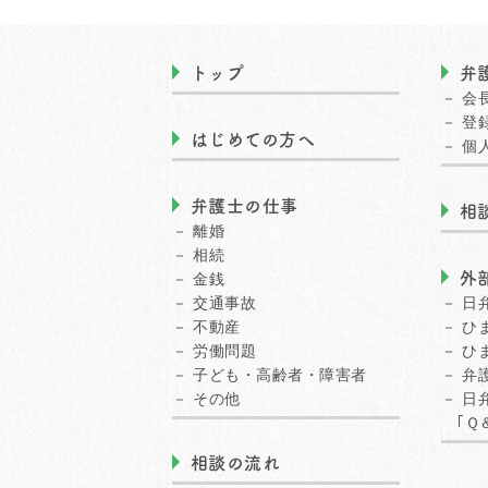
トップ
弁
会
登
はじめての方へ
個
弁護士の仕事
相
離婚
相続
外
金銭
交通事故
日
不動産
ひ
労働問題
ひ
子ども・高齢者・障害者
弁
その他
日
｢Ｑ＆
相談の流れ