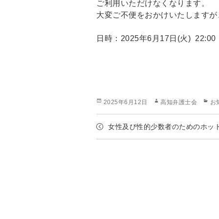
ご利用いただけなくなります。
大変ご不便をおかけいたしますが
日時：2025年6月17日(火) 22:00 ～
Posted
Author
Cat
2025年6月12日
高知弁護士会
お
on
女性及び性的少数者のためのホッ