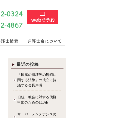
72-0324
22-4867
弁護士検索
弁護士会について
最近の投稿
「国旗の損壊等の処罰に
関する法律」の成立に抗
議する会長声明
旧統一教会に対する債権
申出のための110番
サーバーメンテナンスの